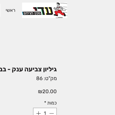
ראשי
גיליון צביעה ענק - ב
מק"ט: 86
מחיר
₪20.00
כמות
*