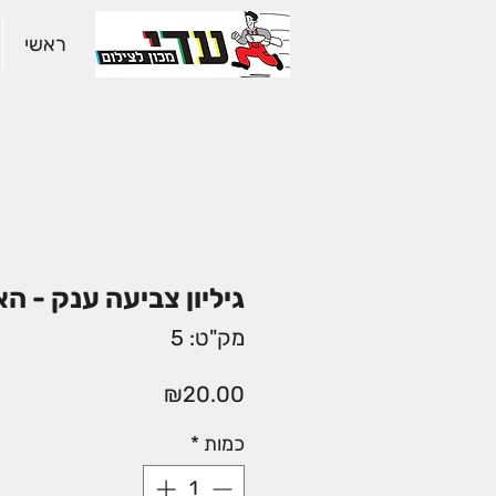
ראשי
גיליון צביעה ענק - הא
מק"ט: 5
מחיר
₪20.00
כמות
*