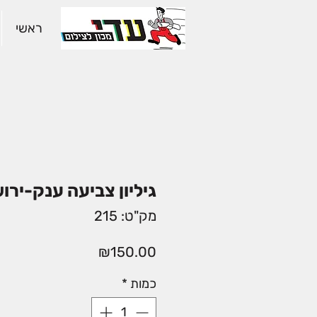
ראשי
גיליון צביעה ענק-ירו
מק"ט: 215
מחיר
₪150.00
כמות
*