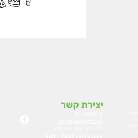
יצירת קשר
מות
09-7484618
ם
office@adicom.co.il
כותי
רח' התע"ש 20 כפר סבא
ם
שעות פתיחה: 08:30 - 16:00