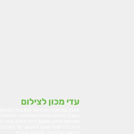
עדי מכון לצילום
המכון מחזיק ברשותו את המכונות המתקד
בעולם בתחום הצילום וההדפסה הדיגיטליי
בפורמט הרחב ומסוגל לתת פתרון מהיר, אי
ויעיל, לדרישות השוק התובעני של מתכנני
בתחום האדריכלי, ההנדסי והגרפי.