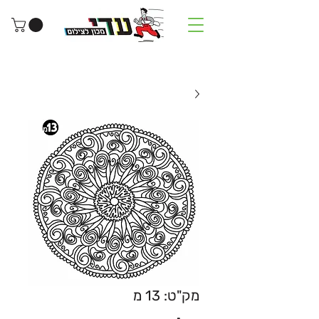
מק"ט: 13 מ