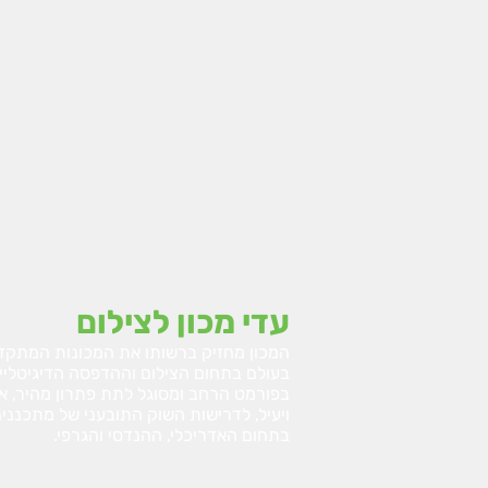
עדי מכון לצילום
המכון מחזיק ברשותו את המכונות המתקד
בעולם בתחום הצילום וההדפסה הדיגיטליי
בפורמט הרחב ומסוגל לתת פתרון מהיר, אי
ויעיל, לדרישות השוק התובעני של מתכנני
בתחום האדריכלי, ההנדסי והגרפי.