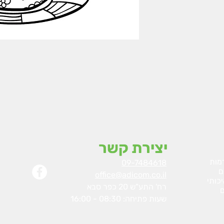
יצירת קשר
מות
09-7484618
ם
office@adicom.co.il
כותי
רח' התע"ש 20 כפר סבא
ם
שעות פתיחה: 08:30 - 16:00