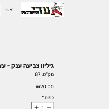
ראשי
גיליון צביעה ענק - ע
מק"ט: 87
מחיר
₪20.00
כמות
*