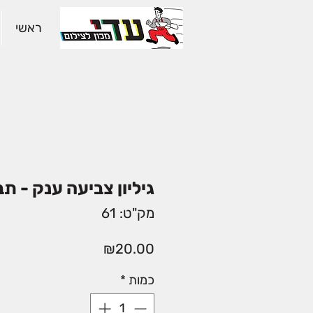
ראשי
גיליון צביעה ענק - ת
מק"ט: 61
מחיר
₪20.00
כמות
*