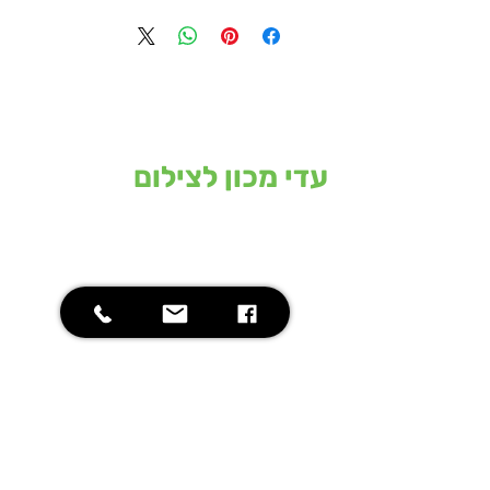
עדי מכון לצילום
המכון מחזיק ברשותו את המכונות
המתקדמות בעולם בתחום הצילום
וההדפסה הדיגיטליים בפורמט הרחב ומסוגל
לתת פתרון מהיר, איכותי ויעיל, לדרישות
השוק התובעני של מתכננים בתחום
האדריכלי, ההנדסי והגרפי.
יצירת קשר
09-7484618
office@adicom.co.il
רח' התע"ש 20 כפר סבא
שעות פתיחה: 08:30 - 16:00