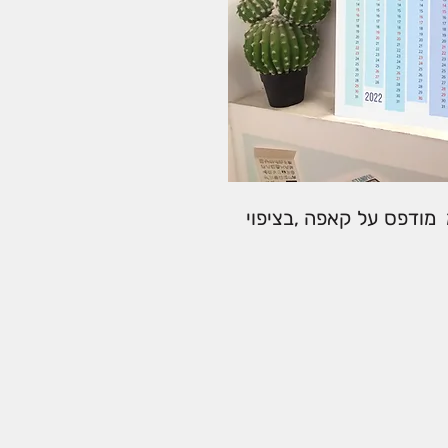
לועזי בגודל 100*70 ס"מ מודפס על קאפה ,בציפוי