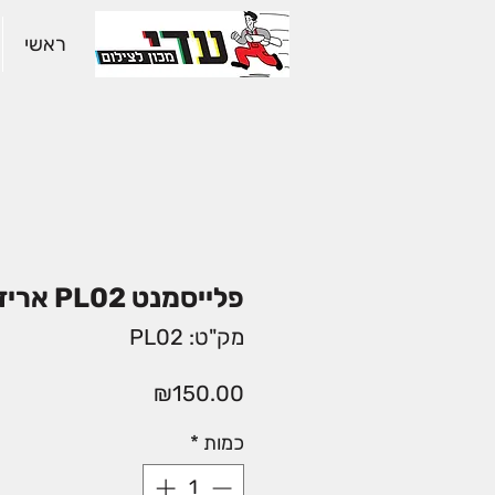
ראשי
פלייסמנט PL02 אריזה של 24 יח
מק"ט: PL02
מחיר
₪150.00
כמות
*