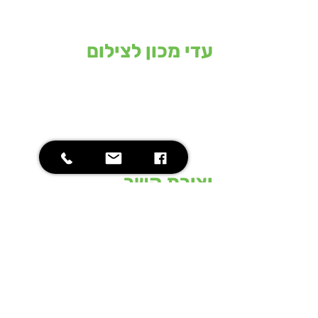
עדי מכון לצילום
המכון מחזיק ברשותו את המכונות
המתקדמות בעולם בתחום הצילום
וההדפסה הדיגיטליים בפורמט הרחב ומסוגל
לתת פתרון מהיר, איכותי ויעיל, לדרישות
השוק התובעני של מתכננים בתחום
האדריכלי, ההנדסי והגרפי.
יצירת קשר
09-7484618
office@adicom.co.il
רח' התע"ש 20 כפר סבא
שעות פתיחה: 08:30 - 16:00