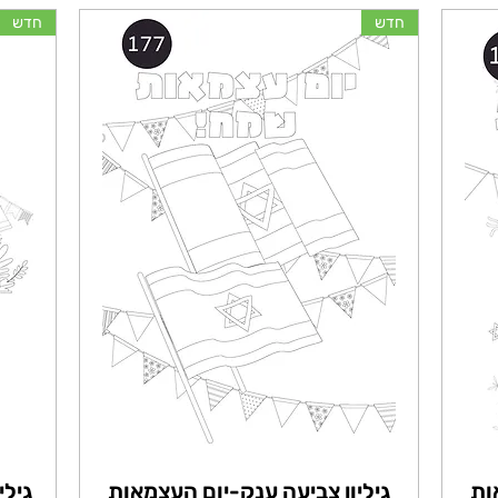
חדש
חדש
ות
גיליון צביעה ענק-יום העצמאות
גילי