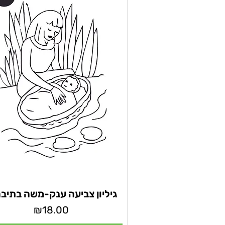
גיליון צביעה ענק-משה בתיבה 
מחיר
₪18.00