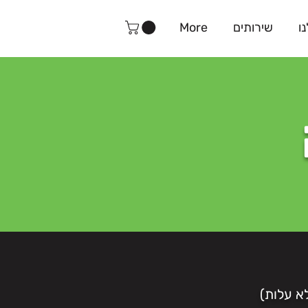
ו
שירותים
More
א עלות)