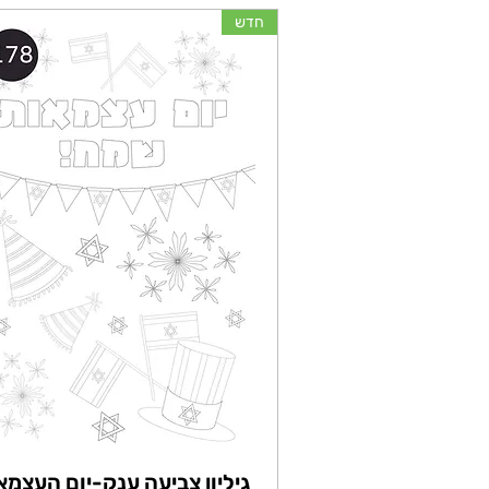
חדש
גיליון צביעה ענק-יום העצמא