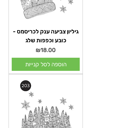
גיליון צביעה ענק לכריסמס -
כובע וכפפות שלג
מחיר
₪18.00
הוספה לסל קנייות