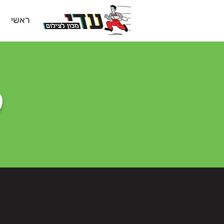
ראשי
ק